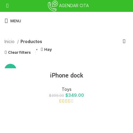
AGENDAR CITA
MENU
Inicio
Productos
Hay
Clear filters
-13%
iPhone dock
Toys
$
349.00
$
399.00