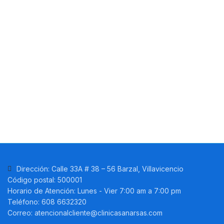
Dirección: Calle 33A # 38 – 56 Barzal, Villavicencio
Código postal: 500001
Horario de Atención: Lunes - Vier 7:00 am a 7:00 pm
Teléfono: 608 6632320
Correo: atencionalcliente@clinicasanarsas.com