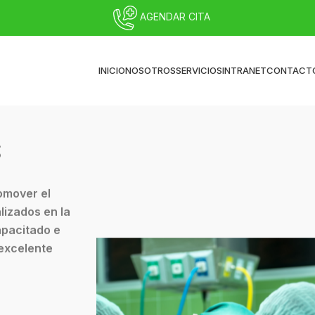
AGENDAR CITA
INICIO
NOSOTROS
SERVICIOS
INTRANET
CONTACT
S
omover el
lizados en la
apacitado e
 excelente