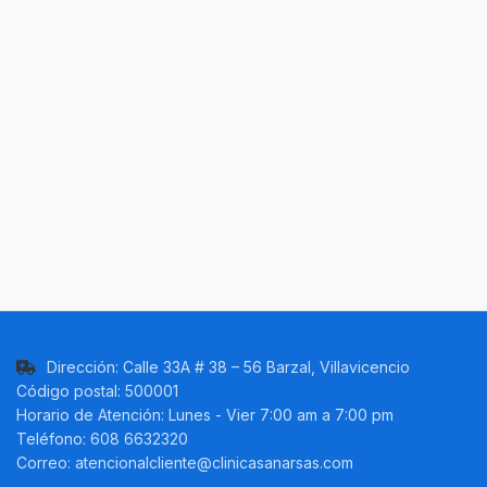
Dirección: Calle 33A # 38 – 56 Barzal, Villavicencio
Código postal: 500001
Horario de Atención: Lunes - Vier 7:00 am a 7:00 pm
Teléfono: 608 6632320
Correo: atencionalcliente@clinicasanarsas.com