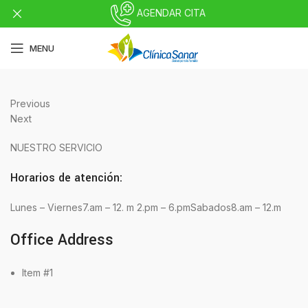
AGENDAR CITA
MENU
Previous
Next
NUESTRO SERVICIO
Horarios de atención:
Lunes – Viernes7.am – 12. m 2.pm – 6.pmSabados8.am – 12.m
Office Address
Item #1